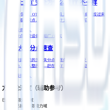
船上 OT 安全为什么和 IT 不一样
IT 先保密、OT 先可用——船上 OT 的优先级是反过来
的。看懂这点，才看得懂 E27 为什么这么写。
查看资产
→
失分点速查
设备商
船厂 / 船东
五大失分点速查
送审最常见的五类失分点，逐条对照它违反 E27 哪一族
能力、怎么整改——赶在 FAT 与船级社见证前自查。
查看资产
→
方法论深度（辅助参考）
已拆解条款能力域
14
已拆解条款能力域