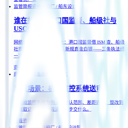
监管简报
设备商
船厂 / 船东
设计院
谁在执法：港口国监督、船级社与
USCG
网络合规不只是写在纸上：港口国监督借 ISM 查、船级
社审查发证、USCG 2025 新规真金白银——三条执法线
一次看懂。
查看资产
→
典型场景
设备商
船厂 / 船东
典型场景：机舱监控系统送审
以机舱监控系统为例，从确认范围、差距评估、整改到
送审取证走一遍，看清每一步交什么。
查看资产
→
监管简报
设备商
船厂 / 船东
设计院