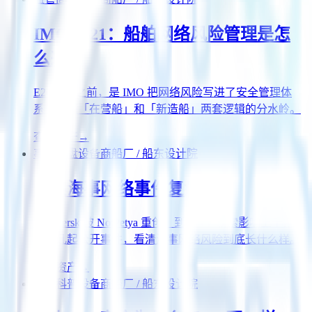
IMO 2021：船舶网络风险管理是怎
么来的
E26/E27 之前，是 IMO 把网络风险写进了安全管理体
系。看懂「在营船」和「新造船」两套逻辑的分水岭。
查看资产
→
事件复盘
设备商
船厂 / 船东
设计院
真实海事网络事件复盘
从 Maersk 被 NotPetya 重创，到 DNV 勒索影响上千条船
——几起公开事件，看清海事网络风险到底长什么样。
查看资产
→
深度科普
设备商
船厂 / 船东
设计院