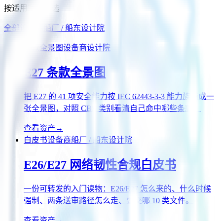
按适用对象筛选
全部
设备商
船厂 / 船东
设计院
条款全景图
设备商
设计院
E27 条款全景图
把 E27 的 41 项安全能力按 IEC 62443-3-3 能力族铺成一
张全景图，对照 CBS 类别看清自己命中哪些条款。
查看资产
→
白皮书
设备商
船厂 / 船东
设计院
E26/E27 网络韧性合规白皮书
一份可转发的入门读物：E26/E27 怎么来的、什么时候
强制、两条送审路径怎么走、要交哪 10 类文件。
查看资产
→