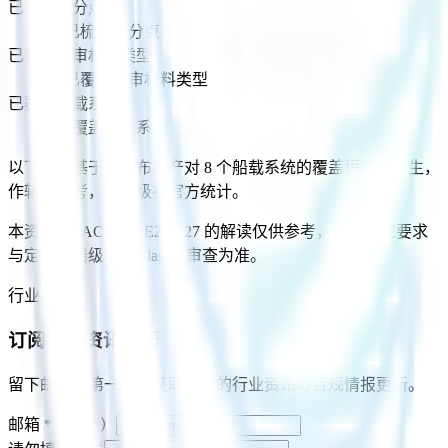
已梳理失分点
21
已梳理失分点
已覆盖送审材料类型
18
已覆盖送审材料类型
已覆盖船载系统
8
已覆盖船载系统
以下数字基于已发布资产对 8 个船载系统的覆盖程序化派生，
作辅助参考，非船级社官方统计。
本资产对 IACS UR E26/E27 的解读仅供参考，正式合规要求
与定级以船级社（Class）审查为准。
行业资讯
订阅行业资讯更新
留下邮箱，第一时间获取我们的行业资讯与合规情报更新。
邮箱
*
（必填）