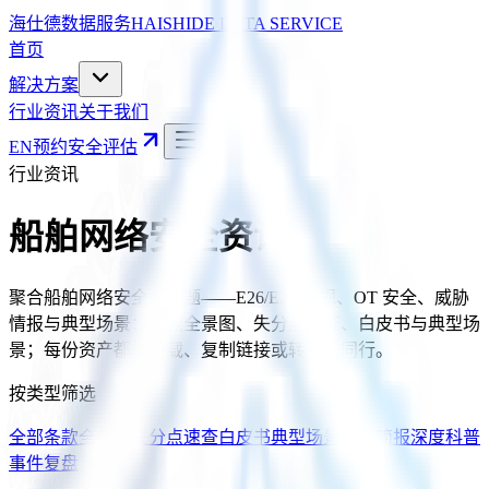
海仕德数据服务
HAISHIDE DATA SERVICE
首页
解决方案
行业资讯
关于我们
EN
预约安全评估
行业资讯
船舶网络安全资讯
聚合船舶网络安全全话题——E26/E27 合规、OT 安全、威胁
情报与典型场景：条款全景图、失分点速查、白皮书与典型场
景；每份资产都能下载、复制链接或转发给同行。
按类型筛选
全部
条款全景图
失分点速查
白皮书
典型场景
监管简报
深度科普
事件复盘