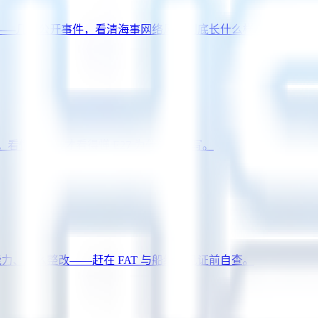
影响上千条船——几起公开事件，看清海事网络风险到底长什么样。
的。看懂这点，才看得懂 E27 为什么这么写。
能力、怎么整改——赶在 FAT 与船级社见证前自查。