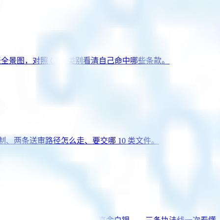
力族铺成一张全景图，对照 CBS 类别看清自己命中哪些条款。
强制、两条送审路径怎么走、要交哪 10 类文件。
CG