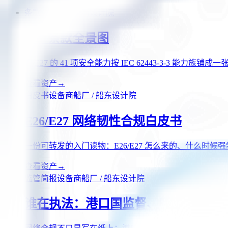
条款全景图
设备商
设计院
E27 条款全景图
把 E27 的 41 项安全能力按 IEC 62443-3-3 能
查看资产
→
白皮书
设备商
船厂 / 船东
设计院
E26/E27 网络韧性合规白皮书
一份可转发的入门读物：E26/E27 怎么来的、什么时候
查看资产
→
监管简报
设备商
船厂 / 船东
设计院
谁在执法：港口国监督、船级社与 US