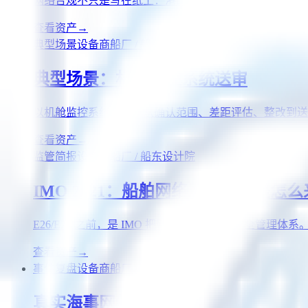
网络合规不只是写在纸上：港口国监督借 ISM 查、船级社
查看资产
→
典型场景
设备商
船厂 / 船东
典型场景：机舱监控系统送审
以机舱监控系统为例，从确认范围、差距评估、整改到送
查看资产
→
监管简报
设备商
船厂 / 船东
设计院
IMO 2021：船舶网络风险管理是怎
E26/E27 之前，是 IMO 把网络风险写进了安全管
查看资产
→
事件复盘
设备商
船厂 / 船东
设计院
真实海事网络事件复盘