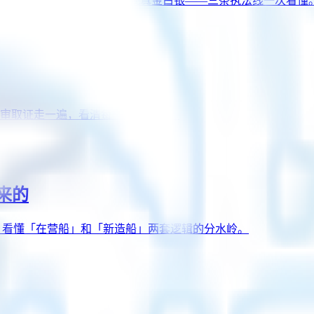
审查发证、USCG 2025 新规真金白银——三条执法线一次看懂
审取证走一遍，看清每一步交什么。
么来的
理体系。看懂「在营船」和「新造船」两套逻辑的分水岭。