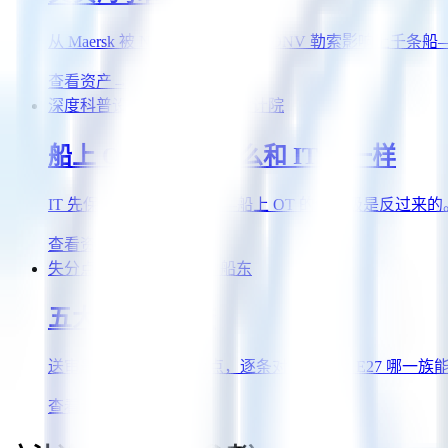
从 Maersk 被 NotPetya 重创，到 DNV 勒索
查看资产
→
深度科普
设备商
船厂 / 船东
设计院
船上 OT 安全为什么和 IT 不一样
IT 先保密、OT 先可用——船上 OT 的优先级是反过来
查看资产
→
失分点速查
设备商
船厂 / 船东
五大失分点速查
送审最常见的五类失分点，逐条对照它违反 E27 哪一族
查看资产
→