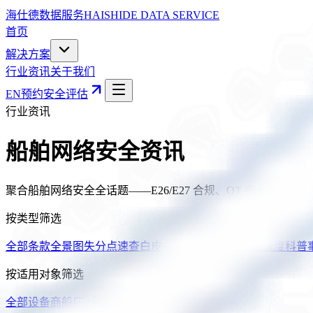
海仕德数据服务
HAISHIDE DATA SERVICE
首页
解决方案
行业资讯
关于我们
EN
预约安全评估
行业资讯
船舶网络安全资讯
聚合船舶网络安全全话题——E26/E27 合规、OT 安全
按类型筛选
全部
条款全景图
失分点速查
白皮书
典型场景
监管简报
深度科普
按适用对象筛选
全部
设备商
船厂 / 船东
设计院