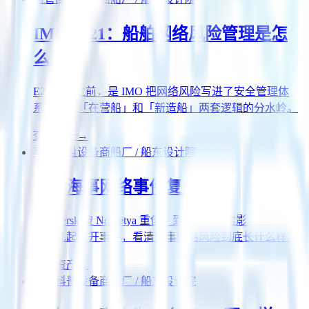
IMO 2021：船舶网络风险管理是怎
么来的
E26/E27 之前，是 IMO 把网络风险写进了安全管理体
系。看懂「在营船」和「新造船」两套逻辑的分水岭。
查看资产
→
事件复盘
设备商
船厂 / 船东
设计院
真实海事网络事件复盘
从 Maersk 被 NotPetya 重创，到 DNV 勒索影响上千条船
——几起公开事件，看清海事网络风险到底长什么样。
查看资产
→
深度科普
设备商
船厂 / 船东
设计院