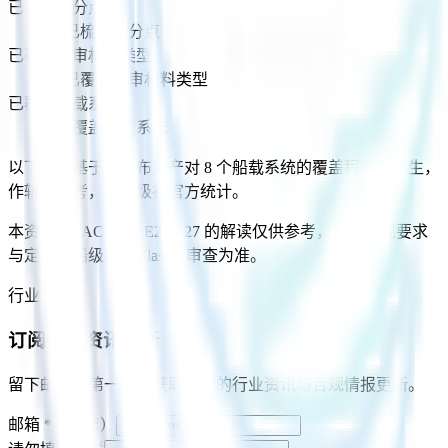
已梳理失分点
21
已梳理失分点
已覆盖送审材料类型
18
已覆盖送审材料类型
已覆盖船载系统
8
已覆盖船载系统
以下数字基于已发布资产对 8 个船载系统的覆盖程序化派生，
作辅助参考，非船级社官方统计。
本资产对 IACS UR E26/E27 的解读仅供参考，正式合规要求
与定级以船级社（Class）审查为准。
行业资讯
订阅行业资讯更新
留下邮箱，第一时间获取我们的行业资讯与合规情报更新。
邮箱
*
（必填）