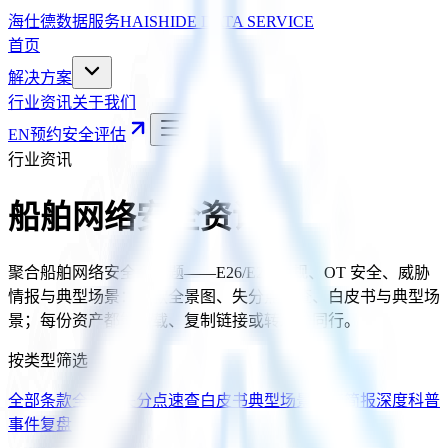
海仕德数据服务
HAISHIDE DATA SERVICE
首页
解决方案
行业资讯
关于我们
EN
预约安全评估
行业资讯
船舶网络安全资讯
聚合船舶网络安全全话题——E26/E27 合规、OT 安全、威胁
情报与典型场景：条款全景图、失分点速查、白皮书与典型场
景；每份资产都能下载、复制链接或转发给同行。
按类型筛选
全部
条款全景图
失分点速查
白皮书
典型场景
监管简报
深度科普
事件复盘