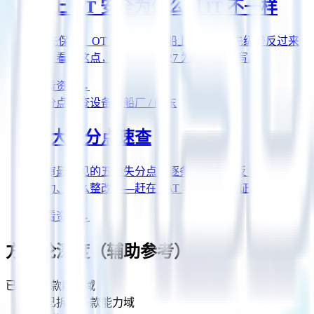
船上 OT 安全为什么和 IT 不一样
IT 先保密、OT 先可用——船上 OT 的优先级是反过来
的。看懂这点，才看得懂 E27 为什么这么写。
查看资产
→
失分点速查
设备商
船厂 / 船东
五大失分点速查
送审最常见的五类失分点，逐条对照它违反 E27 哪一族
能力、怎么整改——赶在 FAT 与船级社见证前自查。
查看资产
→
方法论深度（辅助参考）
已拆解条款能力域
14
已拆解条款能力域