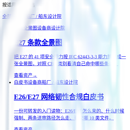
按适用对象筛选
全部
设备商
船厂 / 船东
设计院
条款全景图
设备商
设计院
E27 条款全景图
把 E27 的 41 项安全能力按 IEC 62443-3-3 能力族铺成一
张全景图，对照 CBS 类别看清自己命中哪些条款。
查看资产
→
白皮书
设备商
船厂 / 船东
设计院
E26/E27 网络韧性合规白皮书
一份可转发的入门读物：E26/E27 怎么来的、什么时候
强制、两条送审路径怎么走、要交哪 10 类文件。
查看资产
→