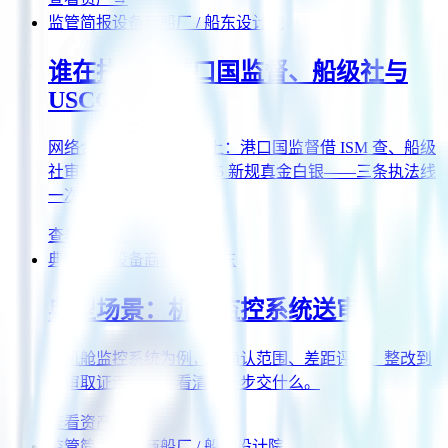
监管简报
设备商
船厂 / 船东
设计院
谁在执法：港口国监督、船级社与
USCG
网络合规不只是写在纸上：港口国监督借 ISM 查、船级
社审查发证、USCG 2025 新规真金白银——三条执法线
一次看懂。
查看资产
→
典型场景
设备商
船厂 / 船东
典型场景：机舱监控系统送审
以机舱监控系统为例，从确认范围、差距评估、整改到
送审取证走一遍，看清每一步交什么。
查看资产
→
监管简报
设备商
船厂 / 船东
设计院