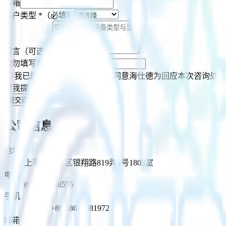
邮箱
客户类型
*
（必填）
留言（可选）
请勿填写此栏
我已阅读并同意
隐私声明
，同意海仕德为回应本次咨询处
理我提交的信息。
提交咨询
公司信息
地址
上海市嘉定区银翔路819弄1号1803室
电话
(021)36588555
手机
周经理 +86 18616881972
邮箱