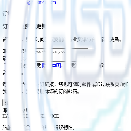
contact@haishide.com
行业资讯
订阅行业资讯更新
留下邮箱，第一时间获取我们的行业资讯与合规情报更新。
邮箱
*
（必填）
请勿填写此栏
我已阅读并同意
隐私声明
，同意海仕德向此邮箱推送行业
资讯更新。
每封邮件含一键退订链接；您也可随时邮件或通过联系页通知
我们退订，我们将删除您的订阅邮箱。
订阅
海仕德数据服务
HAISHIDE DATA SERVICE
船舶网络安全，从合规到持续韧性。