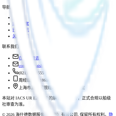
导航
首页
解决方案
行业资讯
关于我们
联系我们
在线留资咨询
contact@haishide.com
(021)36588555
周经理 +86 18616881972
上海市嘉定区银翔路819弄1号1803室
本站对 IACS UR E26/E27 的解读仅供参考，正式合规以船级
社审查为准。
©
2026
海仕德数据服务（上海）有限公司
.
保留所有权利。
隐