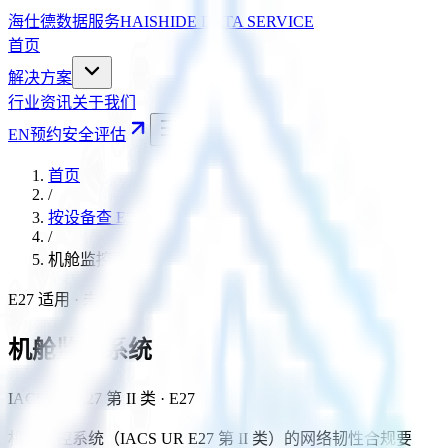
海仕德数据服务
HAISHIDE DATA SERVICE
首页
解决方案
行业资讯
关于我们
EN
预约安全评估
首页
/
按设备查 E27
/
机舱监控系统
E27 适用 · 未自测
机舱监控系统
IACS UR E27 第 II 类
· E27
机舱监控系统（IACS UR E27 第 II 类）的网络韧性合规要