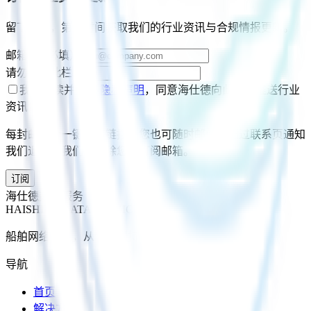
留下邮箱，第一时间获取我们的行业资讯与合规情报更新。
邮箱
*
（必填）
请勿填写此栏
我已阅读并同意
隐私声明
，同意海仕德向此邮箱推送行业
资讯更新。
每封邮件含一键退订链接；您也可随时邮件或通过联系页通知
我们退订，我们将删除您的订阅邮箱。
订阅
海仕德数据服务
HAISHIDE DATA SERVICE
船舶网络安全，从合规到持续韧性。
导航
首页
解决方案