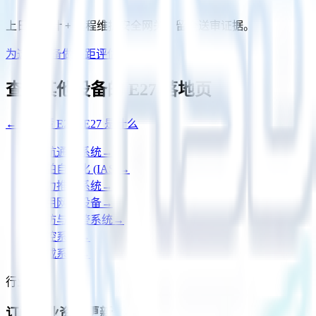
上日志审计 + 远程维护安全网关，留全送审证据。
为这台设备做差距评估
查看其他设备的 E27 落地页
←
先搞懂 E26 / E27 是什么
导航通信系统
→
船舶自动化 (IAS)
→
电力推进系统
→
船用网络设备
→
消防与报警系统
→
货控系统
→
压载系统
→
行业资讯
订阅行业资讯更新