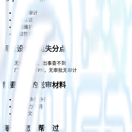
日志与审计
身份认证
远程维护
完整性保护
同类设备常见失分点
无安全日志、出事查不到
厂家直连 VPN，无审批无审计
需要准备的送审材料
资产清单/拓扑图
安全能力说明
SDLC 文件
海仕德怎么帮你过