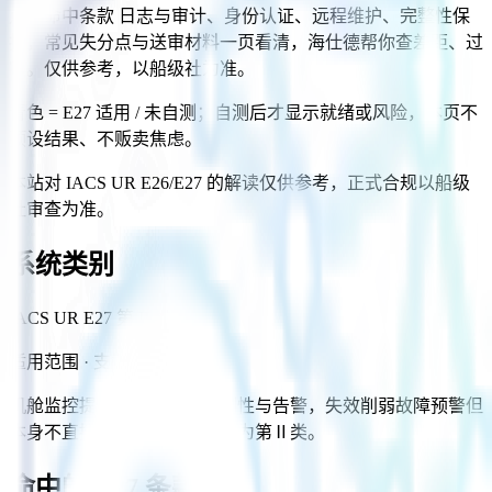
点：命中条款 日志与审计、身份认证、远程维护、完整性保
护，常见失分点与送审材料一页看清，海仕德帮你查差距、过
审。仅供参考，以船级社为准。
青色 = E27 适用 / 未自测；自测后才显示就绪或风险，本页不
预设结果、不贩卖焦虑。
本站对 IACS UR E26/E27 的解读仅供参考，正式合规以船级
社审查为准。
系统类别
IACS UR E27 第 II 类
适用范围
·
支撑
机舱监控提供机械状态可观测性与告警，失效削弱故障预警但
本身不直接驱动推进控制，定为第Ⅱ类。
命中的 E27 条款